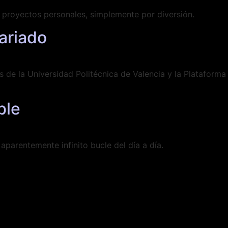
o proyectos personales, simplemente por diversión.
tariado
es de la Universidad Politécnica de Valencia y la Platafor
ble
 aparentemente infinito bucle del día a día.