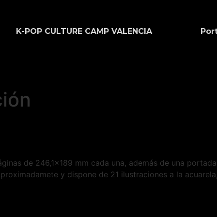
K-POP CULTURE CAMP VALENCIA
Port
ción
 páginas de 246,1×189 mm cada una, además de una portada
aproximadamete y dispone de 21 ilustraciones a la acuarela