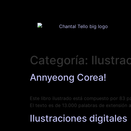
Categoría:
Ilustra
Annyeong Corea!
Este libro ilustrado está compuesto por 83
El texto es de 13.000 palabras de extensión 
Ilustraciones digitales